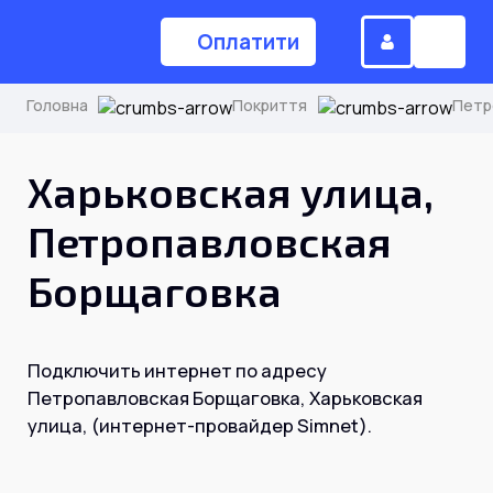
Оплатити
Головна
Покриття
Петр
(044) 224-84-34
Харьковская улица,
Петропавловская
Замовити дзвінок
Борщаговка
Для дому
Подключить интернет по адресу
Головна
Петропавловская Борщаговка, Харьковская
улица, (интернет-провайдер Simnet).
Акції
Інтернет