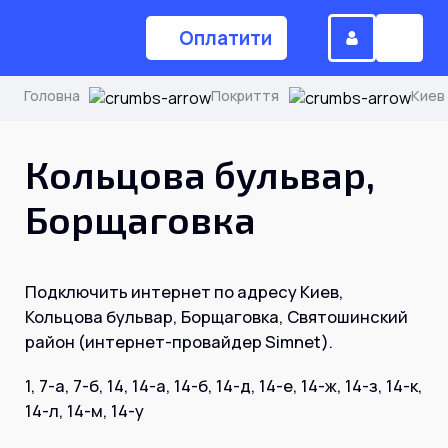
Оплатити
Головна
Покриття
Киев
(044) 224-84-34
Кольцова бульвар,
Борщаговка
Замовити дзвінок
Подключить интернет по адресу Киев,
Для дому
Кольцова бульвар, Борщаговка, Святошинский
район (интернет-провайдер Simnet).
Головна
1, 7-а, 7-б, 14, 14-а, 14-б, 14-д, 14-е, 14-ж, 14-з, 14-к,
14-л, 14-м, 14-у
Акції
Інтернет