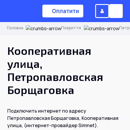
Оплатити
Головна
Покриття
Петр
(044) 224-84-34
Кооперативная
улица,
Замовити дзвінок
Петропавловская
Борщаговка
Для дому
Головна
Подключить интернет по адресу
Петропавловская Борщаговка, Кооперативная
Акції
улица, (интернет-провайдер Simnet).
Інтернет