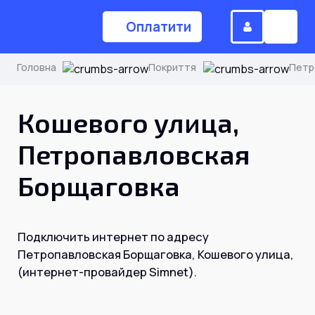
Оплатити
Головна
Покриття
Петр
(044) 224-84-34
Кошевого улица,
Петропавловская
Замовити дзвінок
Борщаговка
Для дому
Подключить интернет по адресу
Головна
Петропавловская Борщаговка, Кошевого улица,
(интернет-провайдер Simnet).
Акції
Інтернет