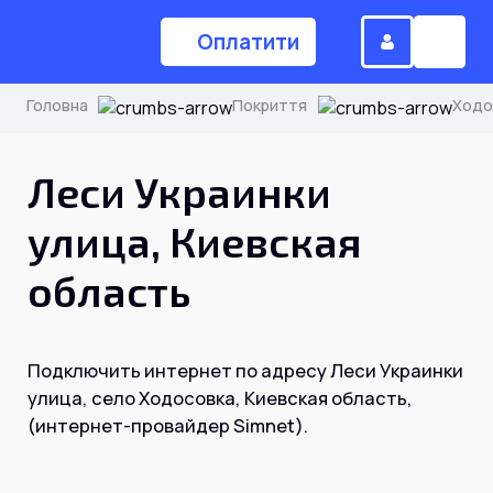
Оплатити
Головна
Покриття
Ходо
(044) 224-84-34
Леси Украинки
улица, Киевская
Замовити дзвінок
область
Для дому
Подключить интернет по адресу Леси Украинки
Головна
улица, село Ходосовка, Киевская область,
(интернет-провайдер Simnet).
Акції
Інтернет