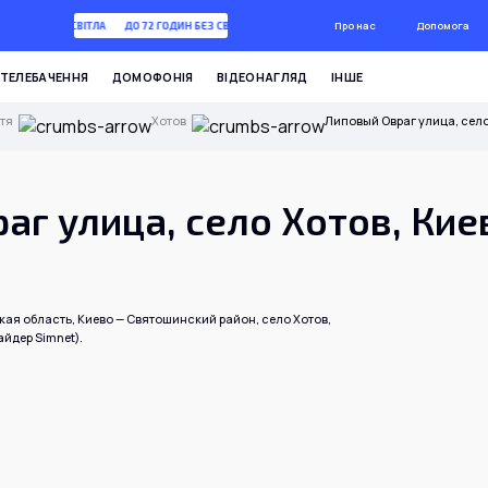
Про нас
Допомога
2 ГОДИН БЕЗ СВІТЛА
ДО 72 ГОДИН БЕЗ СВІТЛА
ТЕЛЕБАЧЕННЯ
ДОМОФОНІЯ
ВІДЕОНАГЛЯД
ІНШЕ
тя
Хотов
Липовый Овраг улица, село
аг улица, село Хотов, Кие
кая область, Киево — Святошинский район, село Хотов,
йдер Simnet).