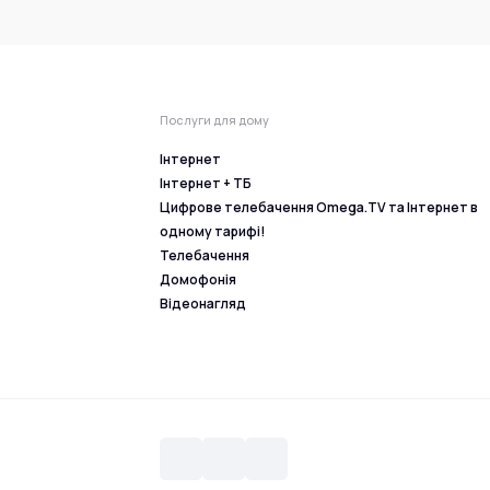
Послуги для дому
Інтернет
Інтернет + ТБ
Цифрове телебачення Omega.TV та Інтернет в
одному тарифі!
Телебачення
Домофонія
Відеонагляд