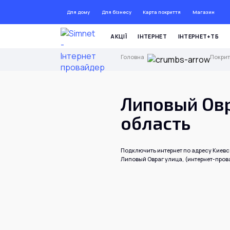
Для дому
Для бізнесу
Карта покриття
Магазин
ДО 7
АКЦІЇ
ІНТЕРНЕТ
ІНТЕРНЕТ+ТБ
Головна
Покрит
Липовый Овр
область
Подключить интернет по адресу Киевс
Липовый Овраг улица, (интернет-прова