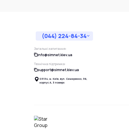
(044) 224-84-34
Загальні запитання:
info@simnet.kiev.ua
Технічна підтримка:
support@simnet.kiev.ua
03134, м. Київ, вул. Симиренко, 36,
корпус А, 3 поверх