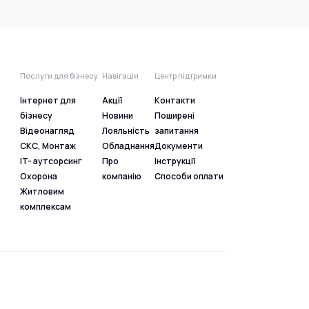
Послуги для бізнесу
Навігація
Центр підтримки
Інтернет для
Акції
Контакти
бізнесу
Новини
Поширені
Відеонагляд
Лояльність
запитання
СКС, Монтаж
Обладнання
Документи
IT- аутсорсинг
Про
Інструкції
Охорона
компанію
Способи оплати
Житловим
комплексам