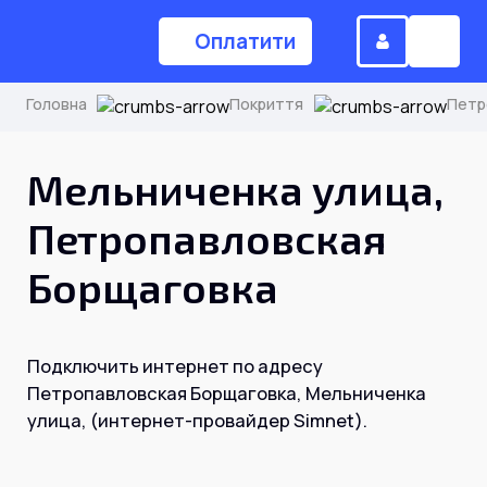
Оплатити
Головна
Покриття
Петр
(044) 224-84-34
Мельниченка улица,
Петропавловская
Замовити дзвінок
Борщаговка
Для дому
Подключить интернет по адресу
Головна
Петропавловская Борщаговка, Мельниченка
улица, (интернет-провайдер Simnet).
Акції
Інтернет