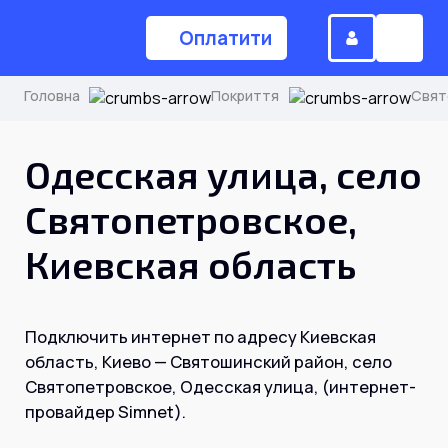
Оплатити
Головна
Покриття
Свят
(044) 224-84-34
Одесская улица, село
Святопетровское,
Замовити дзвінок
Киевская область
Для дому
Подключить интернет по адресу Киевская
Головна
область, Киево — Святошинский район, село
Святопетровское, Одесская улица, (интернет-
провайдер Simnet).
Акції
Інтернет