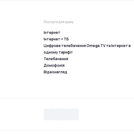
Послуги для дому
Інтернет
Інтернет + ТБ
Цифрове телебачення Omega.TV та Інтернет в
одному тарифі!
Телебачення
Домофонія
Відеонагляд