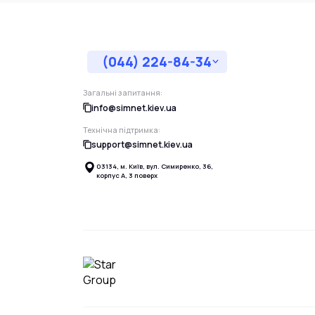
(044) 224-84-34
Загальні запитання:
info@simnet.kiev.ua
Технічна підтримка:
support@simnet.kiev.ua
03134, м. Київ, вул. Симиренко, 36,
корпус А, 3 поверх