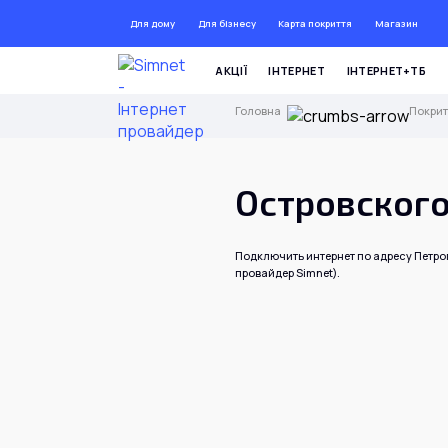
Для дому
Для бізнесу
Карта покриття
Магазин
ДО 72
АКЦІЇ
ІНТЕРНЕТ
ІНТЕРНЕТ+ТБ
Головна
Покрит
Островского
Подключить интернет по адресу Петро
провайдер Simnet).