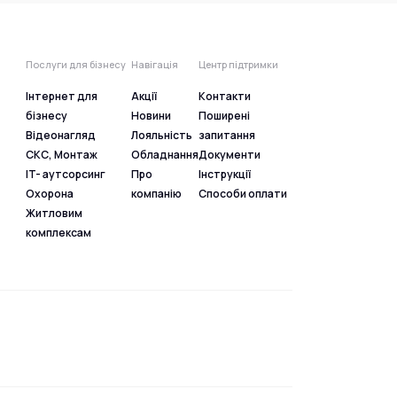
Послуги для бізнесу
Навігація
Центр підтримки
Інтернет для
Акції
Контакти
бізнесу
Новини
Поширені
Відеонагляд
Лояльність
запитання
СКС, Монтаж
Обладнання
Документи
IT- аутсорсинг
Про
Інструкції
Охорона
компанію
Способи оплати
Житловим
комплексам