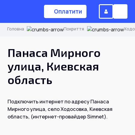
Оплатити
Головна
Покриття
Ходо
(044) 224-84-34
Панаса Мирного
улица, Киевская
Замовити дзвінок
область
Для дому
Подключить интернет по адресу Панаса
Головна
Мирного улица, село Ходосовка, Киевская
область, (интернет-провайдер Simnet).
Акції
Інтернет