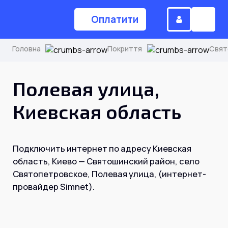
Оплатити
Головна
Покриття
Свят
(044) 224-84-34
Полевая улица,
Киевская область
Замовити дзвінок
Подключить интернет по адресу Киевская
Для дому
область, Киево — Святошинский район, село
Святопетровское, Полевая улица, (интернет-
Головна
провайдер Simnet).
Акції
Інтернет