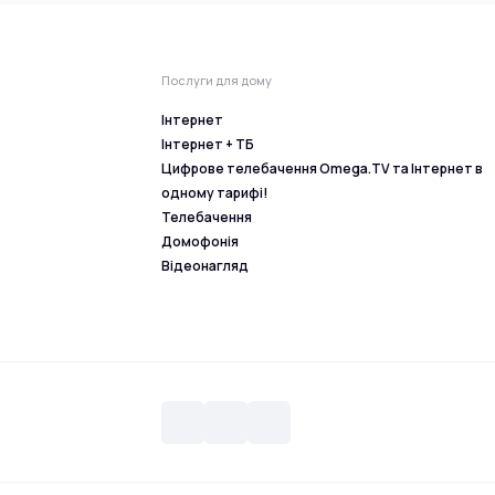
Послуги для дому
Інтернет
Інтернет + ТБ
Цифрове телебачення Omega.TV та Інтернет в
одному тарифі!
Телебачення
Домофонія
Відеонагляд