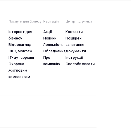
Послуги для бізнесу
Навігація
Центр підтримки
Інтернет для
Акції
Контакти
бізнесу
Новини
Поширені
Відеонагляд
Лояльність
запитання
СКС, Монтаж
Обладнання
Документи
IT- аутсорсинг
Про
Інструкції
Охорона
компанію
Способи оплати
Житловим
комплексам