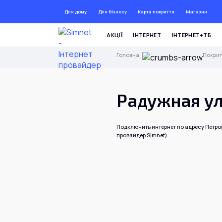
Для дому
Для бізнесу
Карта покриття
Магазин
АКЦІЇ
ІНТЕРНЕТ
ІНТЕРНЕТ+ТБ
Головна
Покрит
Радужная ул
Подключить интернет по адресу Петро
провайдер Simnet).