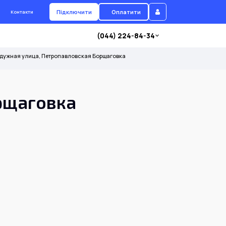
Підключити
Оплатити
Контакти
(044) 224-84-34
дужная улица, Петропавловская Борщаговка
рщаговка