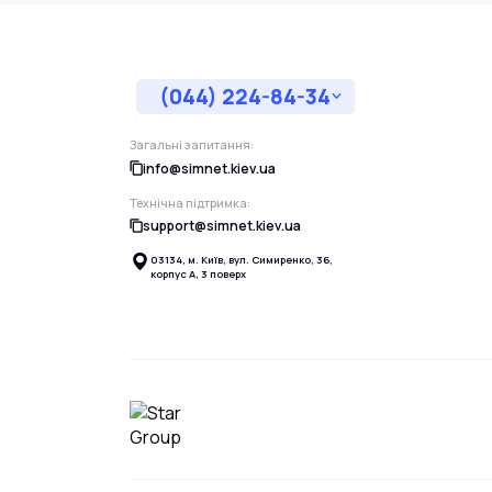
(044) 224-84-34
Загальні запитання:
info@simnet.kiev.ua
Технічна підтримка:
support@simnet.kiev.ua
03134, м. Київ, вул. Симиренко, 36,
корпус А, 3 поверх