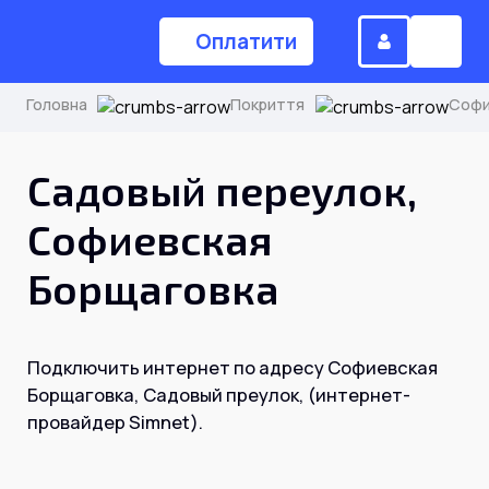
Оплатити
Головна
Покриття
Софи
(044) 224-84-34
Садовый переулок,
Софиевская
Замовити дзвінок
Борщаговка
Для дому
Подключить интернет по адресу Софиевская
Головна
Борщаговка, Садовый преулок, (интернет-
провайдер Simnet).
Акції
Інтернет