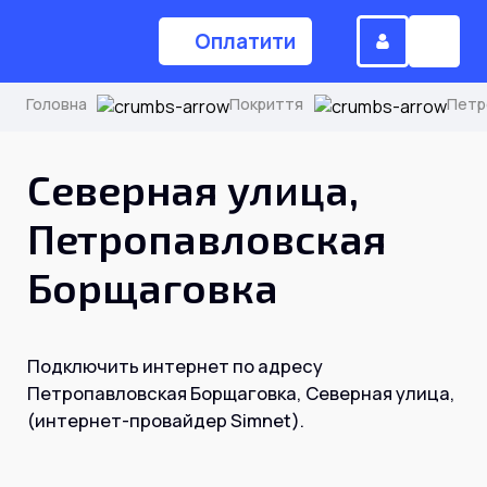
Оплатити
Головна
Покриття
Петр
(044) 224-84-34
Северная улица,
Петропавловская
Замовити дзвінок
Борщаговка
Для дому
Подключить интернет по адресу
Головна
Петропавловская Борщаговка, Северная улица,
(интернет-провайдер Simnet).
Акції
Інтернет