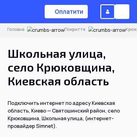
Оплатити
Головна
Покриття
Крюк
(044) 224-84-34
Школьная улица,
село Крюковщина,
Замовити дзвінок
Киевская область
Для дому
Подключить интернет по адресу Киевская
Головна
область, Киево — Святошинский район, село
Крюковщина, Школьная улица, (интернет-
провайдер Simnet).
Акції
Інтернет