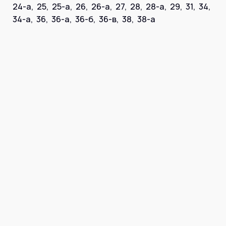
Інтернет+ТБ
24-а, 25, 25-а, 26, 26-а, 27, 28, 28-а, 29, 31, 34,
Телебачення
34-а, 36, 36-а, 36-б, 36-в, 38, 38-а
Домофонія
Відеонагляд
Про нас
Допомога
Контакти
Інше
Для дому
Для бізнесу
Карта покриття
Магазин
Загальні запитання:
info@simnet.kiev.ua
Технічна підтримка:
support@simnet.kiev.ua
03134, м. Київ, вул. Симиренко, 36,
корпус А, 3 поверх