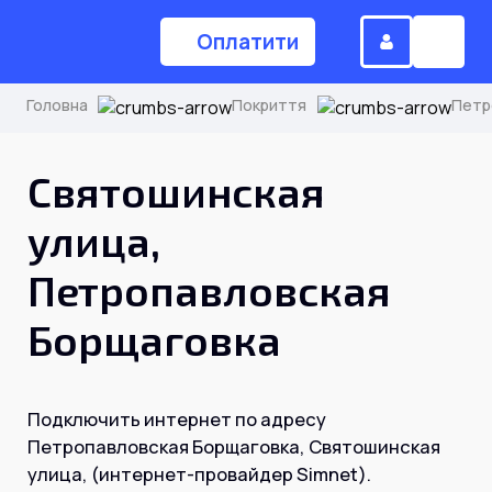
Оплатити
Головна
Покриття
Петр
(044) 224-84-34
Святошинская
улица,
Замовити дзвінок
Петропавловская
Борщаговка
Для дому
Головна
Подключить интернет по адресу
Петропавловская Борщаговка, Святошинская
Акції
улица, (интернет-провайдер Simnet).
Інтернет