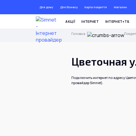
Для дому
Для бізнесу
Карта покриття
Магазин
ДО 
АКЦІЇ
ІНТЕРНЕТ
ІНТЕРНЕТ+ТБ
Головна
Покрит
Цветочная у
Подключить интернет по адресу Цветоч
провайдер Simnet).