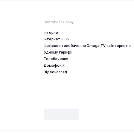
Послуги для дому
Інтернет
Інтернет + ТБ
Цифрове телебачення Omega.TV та Інтернет в
одному тарифі!
Телебачення
Домофонія
Відеонагляд