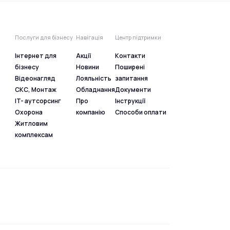
Послуги для бізнесу
Навігація
Центр підтримки
Інтернет для
Акції
Контакти
бізнесу
Новини
Поширені
Відеонагляд
Лояльність
запитання
СКС, Монтаж
Обладнання
Документи
IT- аутсорсинг
Про
Інструкції
Охорона
компанію
Способи оплати
Житловим
комплексам