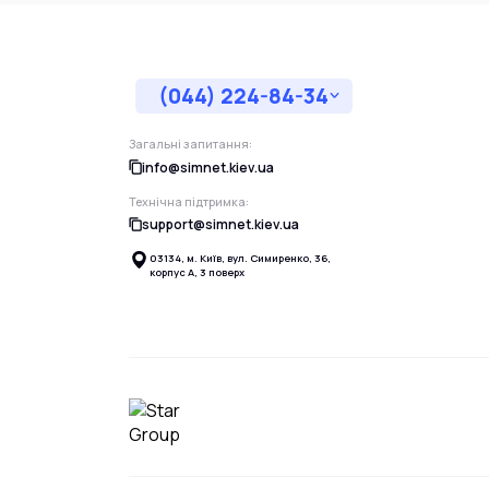
(044) 224-84-34
Загальні запитання:
info@simnet.kiev.ua
Технічна підтримка:
support@simnet.kiev.ua
03134, м. Київ, вул. Симиренко, 36,
корпус А, 3 поверх