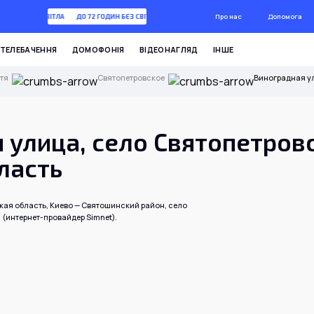
Про нас
Допомога
 ГОДИН БЕЗ СВІТЛА
ДО 72 ГОДИН БЕЗ СВІТЛА
ТЕЛЕБАЧЕННЯ
ДОМОФОНІЯ
ВІДЕОНАГЛЯД
ІНШЕ
тя
Святопетровское
Виноградная ул
 улица, село Святопетров
ласть
кая область, Киево — Святошинский район, село
 (интернет-провайдер Simnet).