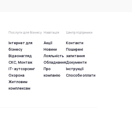
Послуги для бізнесу
Навігація
Центр підтримки
Інтернет для
Акції
Контакти
бізнесу
Новини
Поширені
Відеонагляд
Лояльність
запитання
СКС, Монтаж
Обладнання
Документи
IT- аутсорсинг
Про
Інструкції
Охорона
компанію
Способи оплати
Житловим
комплексам