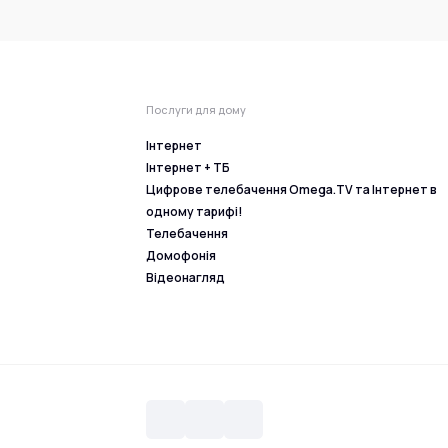
Послуги для дому
Інтернет
Інтернет + ТБ
Цифрове телебачення Omega.TV та Інтернет в
одному тарифі!
Телебачення
Домофонія
Відеонагляд