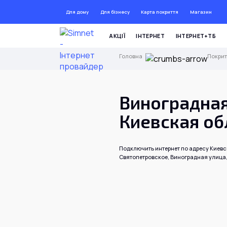
Для дому
Для бізнесу
Карта покриття
Магазин
ДО 72
АКЦІЇ
ІНТЕРНЕТ
ІНТЕРНЕТ+ТБ
Головна
Покрит
Виноградная
Киевская об
Подключить интернет по адресу Киевс
Святопетровское, Виноградная улица,