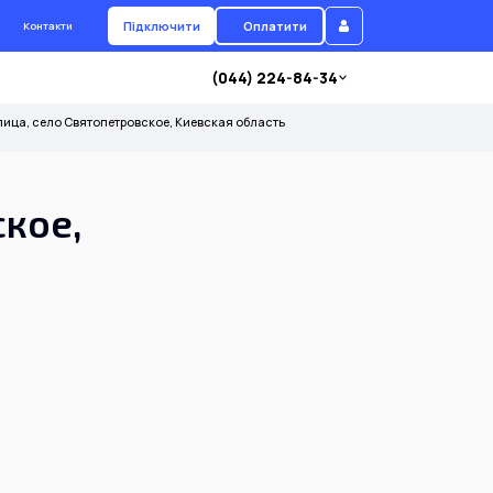
Підключити
Оплатити
Контакти
(044) 224-84-34
ица, село Святопетровское, Киевская область
ское,