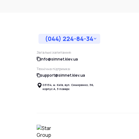
(044) 224-84-34
Загальні запитання:
info@simnet.kiev.ua
Технічна підтримка:
support@simnet.kiev.ua
03134, м. Київ, вул. Симиренко, 36,
корпус А, 3 поверх