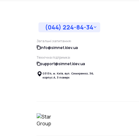
(044) 224-84-34
Загальні запитання:
info@simnet.kiev.ua
Технічна підтримка:
support@simnet.kiev.ua
03134, м. Київ, вул. Симиренко, 36,
корпус А, 3 поверх