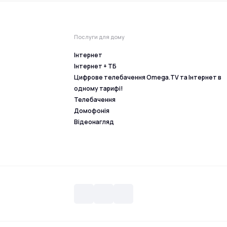
Послуги для дому
Інтернет
Інтернет + ТБ
Цифрове телебачення Omega.TV та Інтернет в
одному тарифі!
Телебачення
Домофонія
Відеонагляд