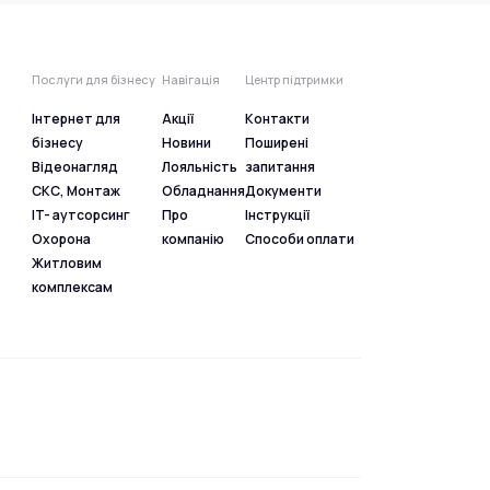
Послуги для бізнесу
Навігація
Центр підтримки
Інтернет для
Акції
Контакти
бізнесу
Новини
Поширені
Відеонагляд
Лояльність
запитання
СКС, Монтаж
Обладнання
Документи
IT- аутсорсинг
Про
Інструкції
Охорона
компанію
Способи оплати
Житловим
комплексам