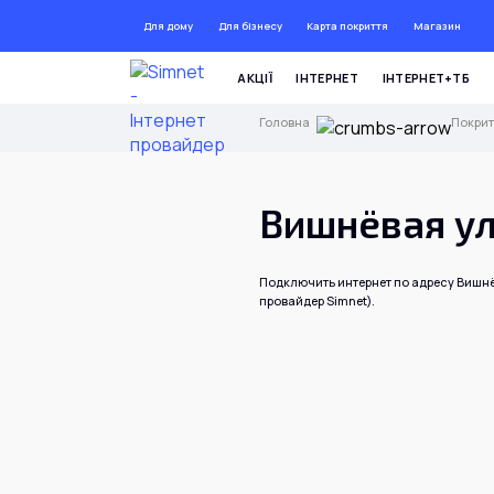
Для дому
Для бізнесу
Карта покриття
Магазин
ДО 72
АКЦІЇ
ІНТЕРНЕТ
ІНТЕРНЕТ+ТБ
Головна
Покрит
Вишнёвая ул
Подключить интернет по адресу Вишнё
провайдер Simnet).