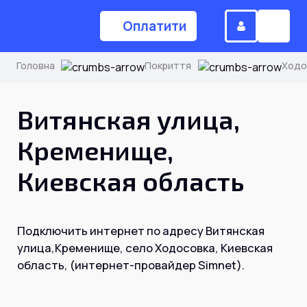
Оплатити
Головна
Покриття
Ходо
(044) 224-84-34
Витянская улица,
Кременище,
Замовити дзвінок
Киевская область
Для дому
Подключить интернет по адресу Витянская
Головна
улица,Кременище, село Ходосовка, Киевская
область, (интернет-провайдер Simnet).
Акції
Інтернет