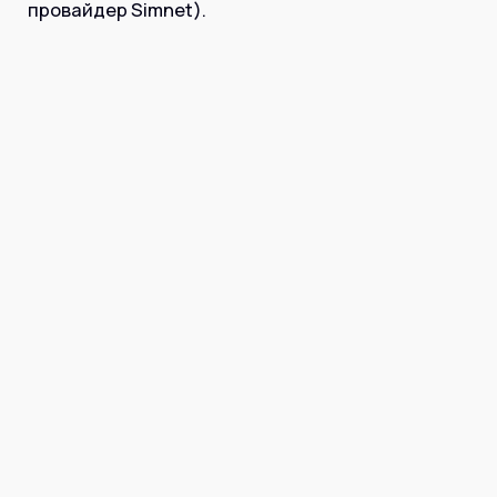
Інтернет+ТБ
провайдер Simnet).
Телебачення
Домофонія
Відеонагляд
Про нас
Допомога
Контакти
Інше
Для дому
Для бізнесу
Карта покриття
Магазин
Загальні запитання:
info@simnet.kiev.ua
Технічна підтримка:
support@simnet.kiev.ua
03134, м. Київ, вул. Симиренко, 36,
корпус А, 3 поверх