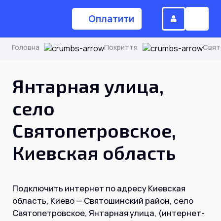
Оплатити
Головна
Покриття
Свят
(044) 224-84-34
Янтарная улица,
село
Замовити дзвінок
Святопетровское,
Киевская область
Для дому
Головна
Подключить интернет по адресу Киевская
область, Киево — Святошинский район, село
Акції
Святопетровское, Янтарная улица, (интернет-
Інтернет