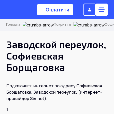
Оплатити
Головна
Покриття
Софи
(044) 224-84-34
Заводской переулок,
Софиевская
Замовити дзвінок
Борщаговка
Для дому
Подключить интернет по адресу Софиевская
Головна
Борщаговка, Заводской переулок, (интернет-
провайдер Simnet).
Акції
1
Інтернет