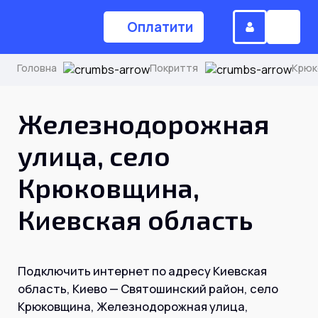
Оплатити
Головна
Покриття
Крюк
(044) 224-84-34
Железнодорожная
улица, село
Замовити дзвінок
Крюковщина,
Киевская область
Для дому
Головна
Подключить интернет по адресу Киевская
область, Киево — Святошинский район, село
Акції
Крюковщина, Железнодорожная улица,
Інтернет