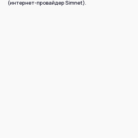
Інтернет+ТБ
(интернет-провайдер Simnet).
Телебачення
Домофонія
Відеонагляд
Про нас
Допомога
Контакти
Інше
Для дому
Для бізнесу
Карта покриття
Магазин
Загальні запитання:
info@simnet.kiev.ua
Технічна підтримка:
support@simnet.kiev.ua
03134, м. Київ, вул. Симиренко, 36,
корпус А, 3 поверх