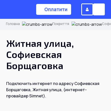
Оплатити
Головна
Покриття
Софи
(044) 224-84-34
Житная улица,
Софиевская
Замовити дзвінок
Борщаговка
Для дому
Подключить интернет по адресу Софиевская
Головна
Борщаговка, Житная улица, (интернет-
провайдер Simnet).
Акції
Інтернет