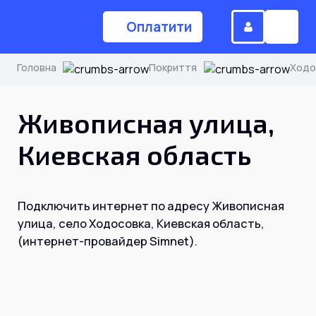
Оплатити
Головна
Покриття
Ходо
(044) 224-84-34
Живописная улица,
Киевская область
Замовити дзвінок
Подключить интернет по адресу Живописная
Для дому
улица, село Ходосовка, Киевская область,
(интернет-провайдер Simnet).
Головна
Акції
Інтернет