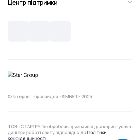
Центр підтримки
Акції
Відеонагляд
Цифрове телебачення Omega.TV та
Контакти
Новини
СКС, Монтаж
Інтернет в одному тарифі!
Поширені запитання
Лояльність
IT- аутсорсинг
Телебачення
Документи
Обладнання
Охорона
Домофонія
Інструкції
Про компанію
Житловим комплексам
Відеонагляд
Способи оплати
© Інтернет-провайдер «SIMNET» 2025
ТОВ «СТАРГРУП» обробляє призначені для користувача
дані при роботі сайту відповідно до
Політики
конфіденційності
.