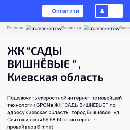
Оплатити
Головна
Покриття
Вишн
(044) 224-84-34
ЖК “САДЫ
ВИШНЁВЫЕ ” ,
Замовити дзвінок
Киевская область
Для дому
Подключить скоростной интернет по новейшей
Головна
технологии GPON в ЖК "САДЫ ВИШНЁВЫЕ " по
адресу Киевская область, город Вишнёвое , ул.
Святошинская 56,58,60 от интернет-
Акції
Інтернет
провайдера Simnet.