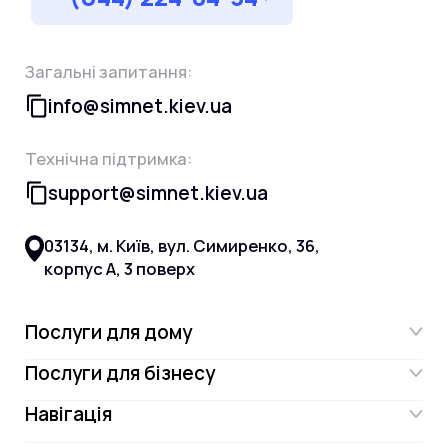
Загальні запитання:
info@simnet.kiev.ua
Технічна підтримка:
support@simnet.kiev.ua
03134, м. Київ, вул. Симиренко, 36,
корпус А, 3 поверх
Послуги для дому
Послуги для бізнесу
Інтернет
Навігація
Інтернет для бізнесу
Інтернет + ТБ