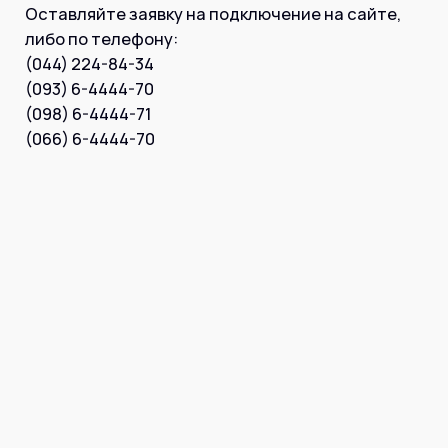
Інтернет+ТБ
Оставляйте заявку на подключение на сайте,
Телебачення
либо по телефону:
Домофонія
Відеонагляд
(044) 224-84-34
Про нас
(093) 6-4444-70
Допомога
Контакти
(098) 6-4444-71
Інше
(066) 6-4444-70
Для дому
Для бізнесу
Карта покриття
Магазин
Загальні запитання:
info@simnet.kiev.ua
Технічна підтримка:
support@simnet.kiev.ua
03134, м. Київ, вул. Симиренко, 36,
корпус А, 3 поверх