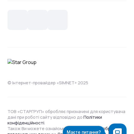
Контакти
Новини
СКС, Монтаж
Інтернет в одному тарифі!
Поширені запитання
Лояльність
IT- аутсорсинг
Телебачення
Документи
Обладнання
Охорона
Домофонія
Інструкції
Про компанію
Житловим комплексам
Відеонагляд
Способи оплати
© Інтернет-провайдер «SIMNET» 2025
ТОВ «СТАРГРУП» обробляє призначені для користувача
дані при роботі сайту відповідно до
Політики
конфіденційності
.
Також Ви можете ознайомитися з
Політикою обробки