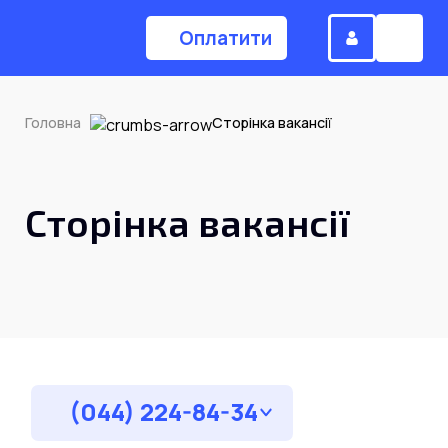
Оплатити
Головна
Сторінка вакансії
(044) 224-84-34
Сторінка вакансії
Замовити дзвінок
Для дому
Головна
(044) 224-84-34
Акції
Інтернет