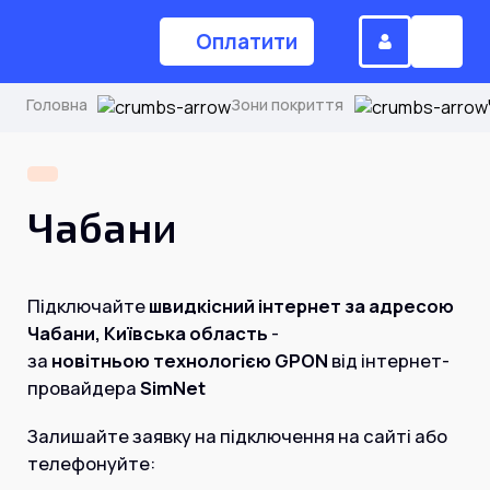
Оплатити
Головна
Зони покриття
(044) 224-84-34
Чабани
Замовити дзвінок
Підключайте
швидкісний інтернет за адресою
Для дому
Чабани, Київська область
-
за
новітньою технологією GPON
від інтернет-
провайдера
SimNet
Головна
Залишайте заявку на підключення на сайті або
Акції
телефонуйте:
Інтернет