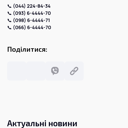
Інтернет+ТБ
📞
(044) 224-84-34
Телебачення
Домофонія
📞
(093) 6-4444-70
Відеонагляд
📞
(098) 6-4444-71
Про нас
Допомога
📞
(066) 6-4444-70
Контакти
Інше
Для дому
Для бізнесу
Поділитися:
Карта покриття
Магазин
Загальні запитання:
info@simnet.kiev.ua
Технічна підтримка:
support@simnet.kiev.ua
03134, м. Київ, вул. Симиренко, 36,
Актуальні новини
корпус А, 3 поверх