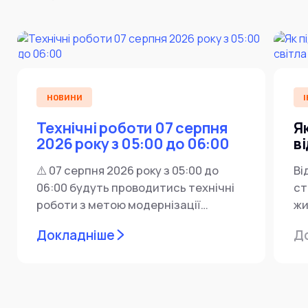
НОВИНИ
І
Технічні роботи 07 серпня
Я
2026 року з 05:00 до 06:00
в
⚠️ 07 серпня 2026 року з 05:00 до
Ві
06:00 будуть проводитись технічні
ст
роботи з метою модернізації
жи
мережевої інфраструктури ⚙️ У...
ін
Докладніше
Д
пр
за