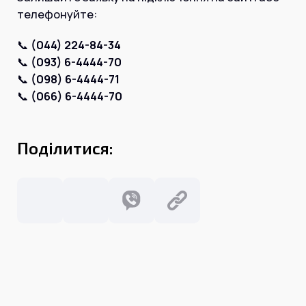
Інтернет+ТБ
телефонуйте:
Телебачення
Домофонія
Відеонагляд
📞
(044) 224-84-34
Про нас
📞
(093) 6-4444-70
Допомога
Контакти
📞
(098) 6-4444-71
Інше
📞
(066) 6-4444-70
Для дому
Для бізнесу
Карта покриття
Магазин
Поділитися:
Загальні запитання:
info@simnet.kiev.ua
Технічна підтримка:
support@simnet.kiev.ua
03134, м. Київ, вул. Симиренко, 36,
корпус А, 3 поверх