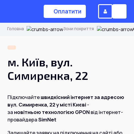
Оплатити
Головна
Зони покриття
(044) 224-84-34
м. Київ, вул.
Замовити дзвінок
Симиренка, 22
Для дому
Підключайте
швидкісний інтернет за адресою
вул. Симиренка, 22 у місті Києві
-
Головна
за
новітньою технологією GPON
від інтернет-
провайдера
SimNet
Акції
Інтернет
Залишайте заявку на підключення на сайті або