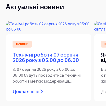
Актуальні новини
НОВИНИ
І
Технічні роботи 07 серпня
Я
2026 року з 05:00 до 06:00
в
⚠️ 07 серпня 2026 року з 05:00 до
Ві
06:00 будуть проводитись технічні
ст
роботи з метою модернізації
жи
мережевої інфраструктури ⚙️ У...
ін
Докладніше
Д
пр
за