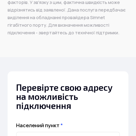
факторів. У зв'язку з цим, фактична швидкість може
відрізнятись від заявленої. Дана послуга передбачає
виділення на обладнанні провайдера Simnet
гігабітного порту. Для визначення можливості
підключення - звертайтесь до технічної підтримки.
Перевірте свою адресу
на можливість
підключення
Населений пункт
*