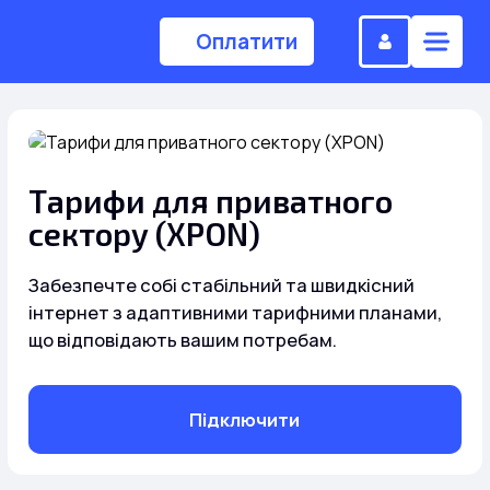
Оплатити
(044) 224-84-34
Тарифи для приватного
сектору (XPON)
Замовити дзвінок
Забезпечте собі стабільний та швидкісний
інтернет з адаптивними тарифними планами,
Для дому
що відповідають вашим потребам.
Головна
Підключити
Акції
Інтернет