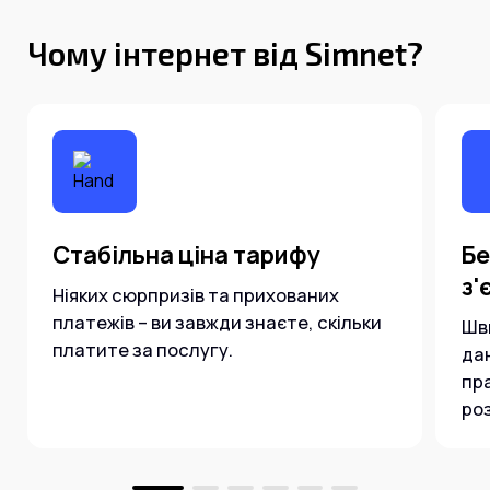
Чому інтернет від Simnet?
Стабільна ціна тарифу
Бе
з'
Ніяких сюрпризів та прихованих
платежів – ви завжди знаєте, скільки
Шв
платите за послугу.
да
пр
ро