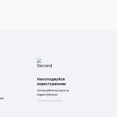
Насолоджуйся
користуванням
Сплачуйте послугу та
користуйтесь!
ня.
Залишити відгук