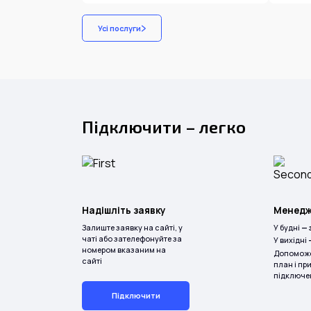
Усі послуги
Підключити – легко
Надішліть заявку
Менедже
Залиште заявку на сайті, у
У будні
— 
чаті або зателефонуйте за
У вихідні
номером вказаним на
Допоможе
сайті
план і пр
підключе
Підключити