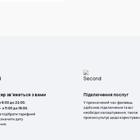
р зв’яжеться з вами
Підключення послуг
з 8:00 до 22:00.
У призначений час фахівець
здійснює підключення та всі
— з 11:00 до 18:00.
необхідні налаштування, також
 підібрати тарифний
проконсультує щодо користуван
изначити дату
ння.