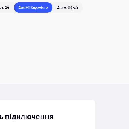
е, 24
Для ЖК Євромісто
Для м. Обухів
ть підключення