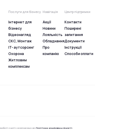
Послуги для бізнесу
Навігація
Центр підтримки
Інтернет для
Акції
Контакти
бізнесу
Новини
Поширені
Відеонагляд
Лояльність
запитання
СКС, Монтаж
Обладнання
Документи
IT- аутсорсинг
Про
Інструкції
Охорона
компанію
Способи оплати
Житловим
комплексам
роботі сайту відповідно до
Політики конфіденційності
.