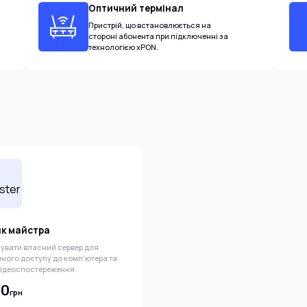
Оптичний термінал
Пристрій, що встановлюється на
стороні абонента при підключенні за
технологією xPON.
к майстра
зувати власний сервер для
еного доступу до комп'ютера та
відеоспостереження.
00
грн