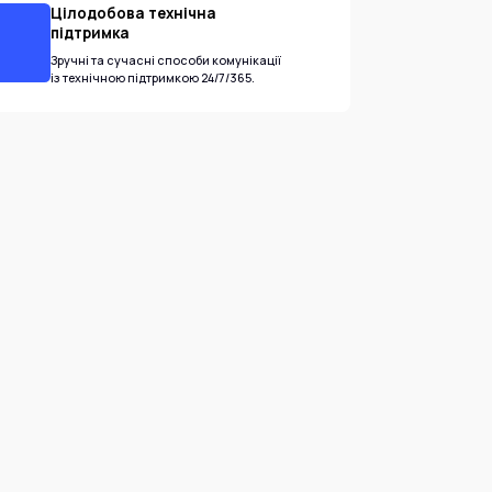
Цілодобова технічна
підтримка
Зручні та сучасні способи комунікації
із технічною підтримкою 24/7/365.