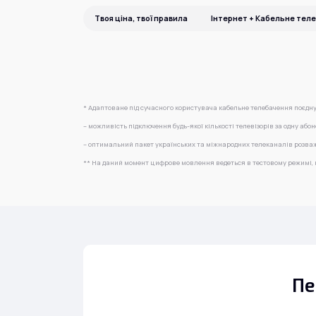
Твоя ціна, твої правила
Інтернет + Кабельне тел
* Адаптоване під сучасного користувача кабельне телебачення поєдн
– можливість підключення будь-якої кількості телевізорів за одну або
– оптимальний пакет українських та міжнародних телеканалів розваж
** На даний момент цифрове мовлення ведеться в тестовому режимі, к
Пе