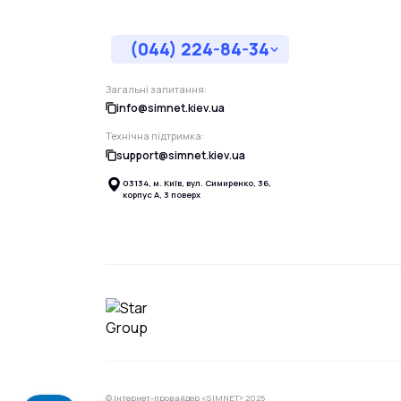
(044) 224-84-34
Загальні запитання:
info@simnet.kiev.ua
Технічна підтримка:
support@simnet.kiev.ua
03134, м. Київ, вул. Симиренко, 36,
корпус А, 3 поверх
© Інтернет-провайдер «SIMNET» 2025