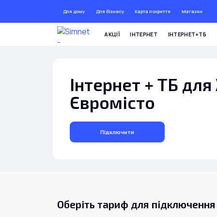
Для дому
Для бізнесу
Карта покриття
Магазин
ДО 7
АКЦІЇ
ІНТЕРНЕТ
ІНТЕРНЕТ+ТБ
Інтернет + ТБ для
Євромісто
Підключити
Оберіть тариф для підключення