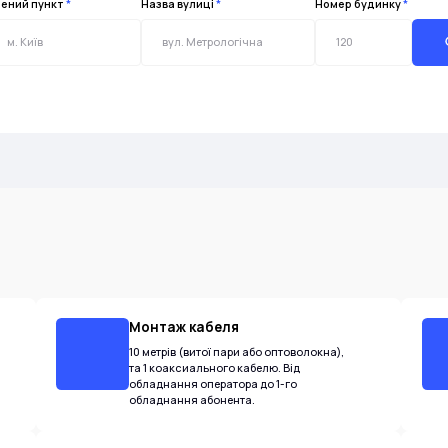
ений пункт
*
Назва вулиці
*
Номер будинку
*
Монтаж кабеля
10 метрів (витої пари або оптоволокна),
та 1 коаксиального кабелю. Від
обладнання оператора до 1-го
обладнання абонента.