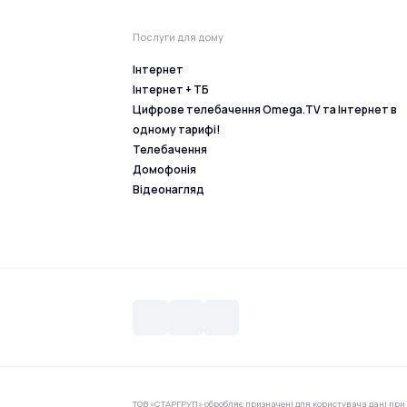
Послуги для дому
Інтернет
Інтернет + ТБ
Цифрове телебачення Omega.TV та Інтернет в
одному тарифі!
Телебачення
Домофонія
Відеонагляд
ТОВ «СТАРГРУП» обробляє призначені для користувача дані при 