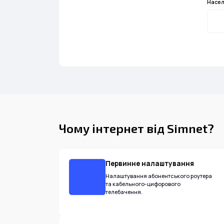
Насел
Чому інтернет від Simnet?
Первинне налаштування
Налаштування абонентського роутера
та кабельного-цифорового
телебачення.