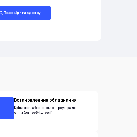
Перевірити адресу
Встановленння обладнання
Кріплення абонентського роутера до
стіни (за необхідності).