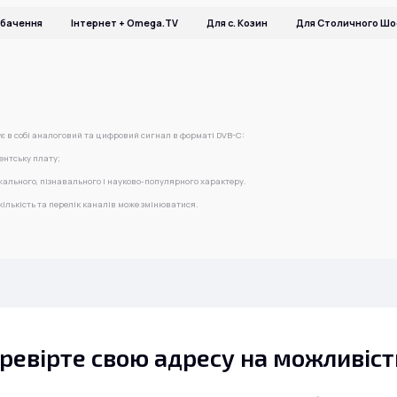
ебачення
Інтернет + Omega.TV
Для с. Козин
Для Столичного Шос
ує в собі аналоговий та цифровий сигнал в форматі DVB-C:
нентську плату;
ального, пізнавального і науково-популярного характеру.
ількість та перелік каналів може змінюватися.
ревірте свою адресу на можливіс