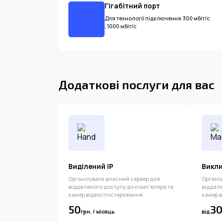
Гігабітний порт
Для технології підключення 300 мбіт/с
, 1000 мбіт/с
Додаткові послуги для вас
Виділений IP
Викли
Організувати власний сервер для
Органі
віддаленого доступу до комп'ютера та
віддал
камер відеоспостереження.
камер 
50
3
грн. / місяць
від